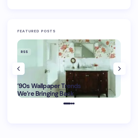
FEATURED POSTS
RSS
RSS
‘Eddin
’90s Wallpaper Trends
Film D
May 16,
We’re Bringing Back
Marke
2025