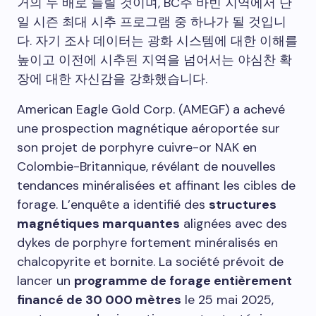
거의 두 배로 늘릴 것이며, BC주 바빈 지역에서 단
일 시즌 최대 시추 프로그램 중 하나가 될 것입니
다. 자기 조사 데이터는 광화 시스템에 대한 이해를
높이고 이전에 시추된 지역을 넘어서는 야심찬 확
장에 대한 자신감을 강화했습니다.
American Eagle Gold Corp. (AMEGF) a achevé
une prospection magnétique aéroportée sur
son projet de porphyre cuivre-or NAK en
Colombie-Britannique, révélant de nouvelles
tendances minéralisées et affinant les cibles de
forage. L’enquête a identifié des
structures
magnétiques marquantes
alignées avec des
dykes de porphyre fortement minéralisés en
chalcopyrite et bornite. La société prévoit de
lancer un
programme de forage entièrement
financé de 30 000 mètres
le 25 mai 2025,