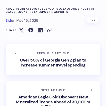
ACQUIRE
CREATE
DICK039S
FOOT
GLOBAL
GOODS
INDUSTRY
LEADER
LOCKER
RETAIL
SPORTING
SPORTS
Sid
on
May 15, 2025
RSS
SHARE
PREVIOUS ARTICLE
Over 50% of Georgia Gen Z plan to
increase summer travel spending
NEXT ARTICLE
American Eagle Gold Discovers New
Mineralized Trends Ahead of 30,000m