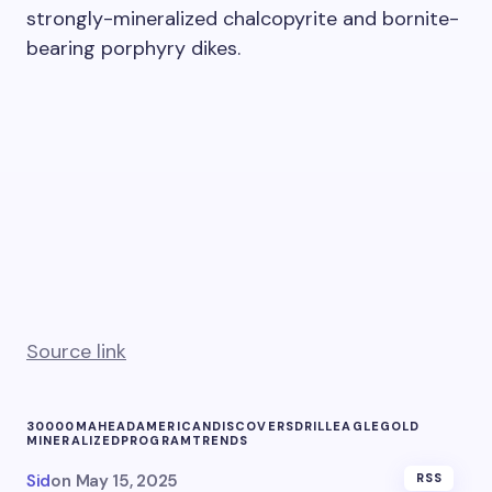
strongly-mineralized chalcopyrite and bornite-
bearing porphyry dikes.
Source link
30000M
AHEAD
AMERICAN
DISCOVERS
DRILL
EAGLE
GOLD
MINERALIZED
PROGRAM
TRENDS
Sid
on
May 15, 2025
RSS